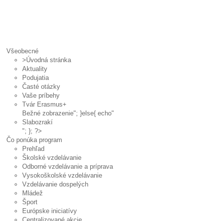
Všeobecné
>Úvodná stránka
Aktuality
Podujatia
Časté otázky
Vaše príbehy
Tvár Erasmus+
Bežné zobrazenie
"; }else{ echo"
Slabozrakí
"; }; ?>
Čo ponúka program
Prehľad
Školské vzdelávanie
Odborné vzdelávanie a príprava
Vysokoškolské vzdelávanie
Vzdelávanie dospelých
Mládež
Šport
Európske iniciatívy
Centralizované akcie