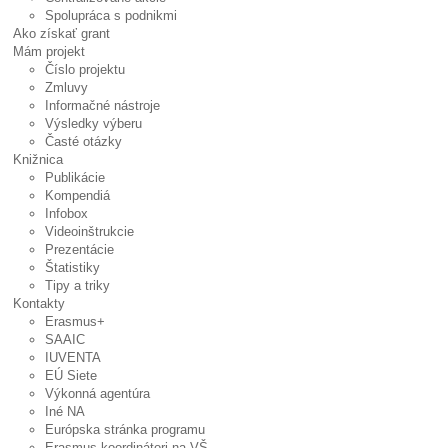
Spolupráca s podnikmi
Ako získať grant
Mám projekt
Číslo projektu
Zmluvy
Informačné nástroje
Výsledky výberu
Časté otázky
Knižnica
Publikácie
Kompendiá
Infobox
Videoinštrukcie
Prezentácie
Štatistiky
Tipy a triky
Kontakty
Erasmus+
SAAIC
IUVENTA
EÚ Siete
Výkonná agentúra
Iné NA
Európska stránka programu
Erasmus koordinátori na VŠ