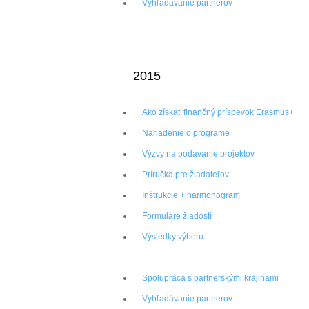
Vyhľadávanie partnerov
2015
Ako získať finančný príspevok Erasmus+
Nariadenie o programe
Výzvy na podávanie projektov
Príručka pre žiadateľov
Inštrukcie + harmonogram
Formuláre žiadostí
Výsledky výberu
Preskúmanie postupov NA
Spolupráca s partnerskými krajinami
Vyhľadávanie partnerov