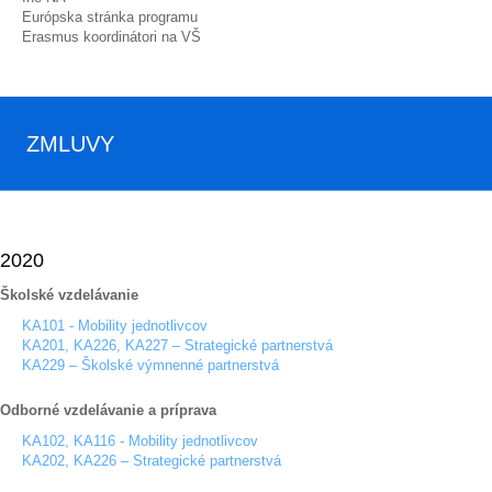
Európska stránka programu
Erasmus koordinátori na VŠ
ZMLUVY
2020
Školské vzdelávanie
KA101 - Mobility jednotlivcov
KA201, KA226, KA227 – Strategické partnerstvá
KA229 – Školské výmnenné partnerstvá
Odborné vzdelávanie a príprava
KA102, KA116 - Mobility jednotlivcov
KA202, KA226 – Strategické partnerstvá