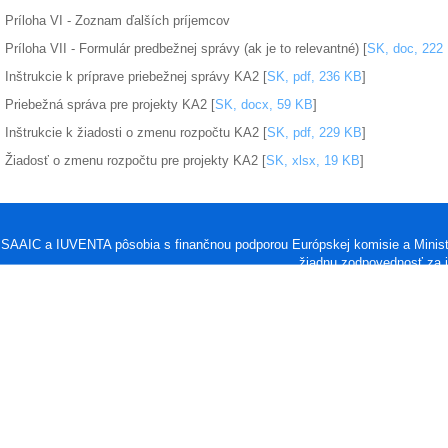
Príloha VI - Zoznam ďalších príjemcov
Príloha VII - Formulár predbežnej správy (ak je to relevantné) [
SK, doc, 222
Inštrukcie k príprave priebežnej správy KA2 [
SK, pdf, 236 KB
]
Priebežná správa pre projekty KA2 [
SK, docx, 59 KB
]
Inštrukcie k žiadosti o zmenu rozpočtu KA2 [
SK, pdf, 229 KB
]
Žiadosť o zmenu rozpočtu pre projekty KA2 [
SK, xlsx, 19 KB
]
SAAIC a IUVENTA pôsobia s finančnou podporou Európskej komisie a Minis
žiadnu zodpovednosť za i
SAAIC © 2013 