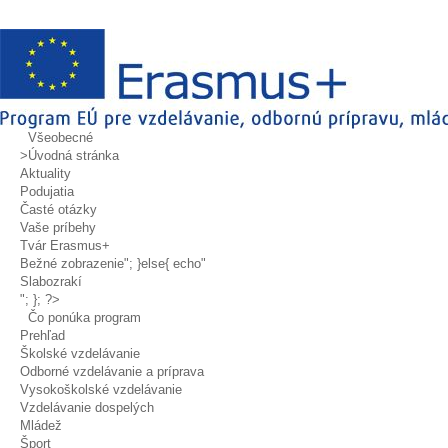
Všeobecné
>Úvodná stránka
Aktuality
Podujatia
Časté otázky
Vaše príbehy
Tvár Erasmus+
Bežné zobrazenie
"; }else{ echo"
Slabozrakí
"; }; ?>
Čo ponúka program
Prehľad
Školské vzdelávanie
Odborné vzdelávanie a príprava
Vysokoškolské vzdelávanie
Vzdelávanie dospelých
Mládež
Šport