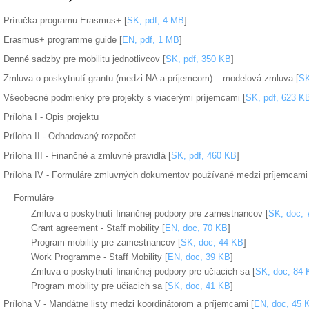
Príručka programu Erasmus+ [
SK, pdf, 4 MB
]
Erasmus+ programme guide [
EN, pdf, 1 MB
]
Denné sadzby pre mobilitu jednotlivcov [
SK, pdf, 350 KB
]
Zmluva o poskytnutí grantu (medzi NA a príjemcom) – modelová zmluva [
SK
Všeobecné podmienky pre projekty s viacerými príjemcami [
SK, pdf, 623 K
Príloha I - Opis projektu
Príloha II - Odhadovaný rozpočet
Príloha III - Finančné a zmluvné pravidlá [
SK, pdf, 460 KB
]
Príloha IV - Formuláre zmluvných dokumentov používané medzi príjemcami a
Formuláre
Zmluva o poskytnutí finančnej podpory pre zamestnancov [
SK, doc, 
Grant agreement - Staff mobility [
EN, doc, 70 KB
]
Program mobility pre zamestnancov [
SK, doc, 44 KB
]
Work Programme - Staff Mobility [
EN, doc, 39 KB
]
Zmluva o poskytnutí finančnej podpory pre učiacich sa [
SK, doc, 84 
Program mobility pre učiacich sa [
SK, doc, 41 KB
]
Príloha V - Mandátne listy medzi koordinátorom a príjemcami [
EN, doc, 45 