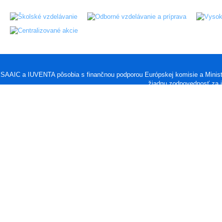
SAAIC a IUVENTA pôsobia s finančnou podporou Európskej komisie a Minis
žiadnu zodpovednosť za i
SAAIC © 2013 