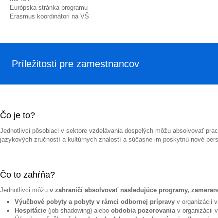
Európska stránka programu
Erasmus koordinátori na VŠ
Príležitosti pre zamestnancov
Čo je to?
Jednotlivci pôsobiaci v sektore vzdelávania dospelých môžu absolvovať prac
jazykových zručností a kultúrnych znalostí a súčasne im poskytnú nové pers
Čo to zahŕňa?
Jednotlivci môžu
v zahraničí absolvovať nasledujúce programy, zamerané
Výučbové pobyty a pobyty v rámci odbornej prípravy
v organizácii v
Hospitácie
(job shadowing) alebo
obdobia pozorovania
v organizácii v