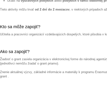
Účasť na
výučbových pobytoch
alebo
pobytoch v rámci odbornej pr
Tieto aktivity môžu trvať
od 2 dní do 2 mesiacov
, v niektorých prípadoch a
Kto sa môže zapojiť?
Učitelia a pracovníci organizácií vzdelávajúcich dospelých, ktoré pôsobia v
Ako sa zapojiť?
Žiadosť o grant zasiela organizácia v elektronickej forme do národnej agentú
(jednotlivci nemôžu žiadať o grant priamo).
Znenie aktuálnej výzvy, základné informácie a materiály k programu Erasmus
grant .