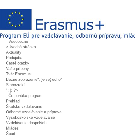
Všeobecné
>Úvodná stránka
Aktuality
Podujatia
Časté otázky
Vaše príbehy
Tvár Erasmus+
Bežné zobrazenie
"; }else{ echo"
Slabozrakí
"; }; ?>
Čo ponúka program
Prehľad
Školské vzdelávanie
Odborné vzdelávanie a príprava
Vysokoškolské vzdelávanie
Vzdelávanie dospelých
Mládež
Šport