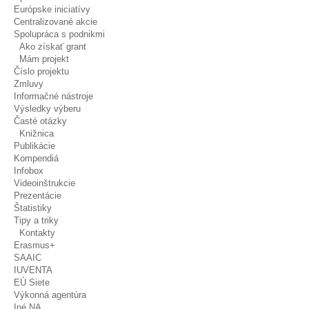
Európske iniciatívy
Centralizované akcie
Spolupráca s podnikmi
Ako získať grant
Mám projekt
Číslo projektu
Zmluvy
Informačné nástroje
Výsledky výberu
Časté otázky
Knižnica
Publikácie
Kompendiá
Infobox
Videoinštrukcie
Prezentácie
Štatistiky
Tipy a triky
Kontakty
Erasmus+
SAAIC
IUVENTA
EÚ Siete
Výkonná agentúra
Iné NA